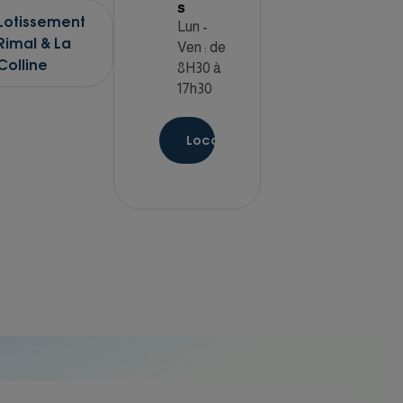
s
Lotissement
Lun -
Rimal & La
Ven : de
Colline
8H30 à
17h30
Localisation