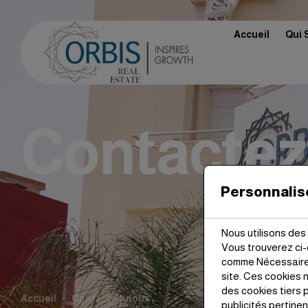
Accueil
Qui 
Contactez
Personnalis
Nous utilisons des 
Vous trouverez ci
comme Nécessaires
site. Ces cookies
des cookies tiers p
Accueil
Contactez-nous
publicités pertine