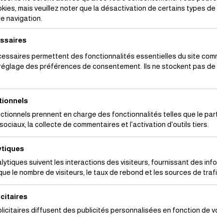
kies, mais veuillez noter que la désactivation de certains types d
e navigation.
ssaires
essaires permettent des fonctionnalités essentielles du site com
 réglage des préférences de consentement. Ils ne stockent pas d
Vous avez une question ou vous souhaitez
en savoir plus sur l’un de nos projets ?
tionnels
Notre équipe est à votre disposition.
ctionnels prennent en charge des fonctionnalités telles que le pa
sociaux, la collecte de commentaires et l'activation d'outils tiers.
N’hésitez pas à nous contacter.
ytiques
lytiques suivent les interactions des visiteurs, fournissant des inf
ue le nombre de visiteurs, le taux de rebond et les sources de trafi
citaires
licitaires diffusent des publicités personnalisées en fonction de vo