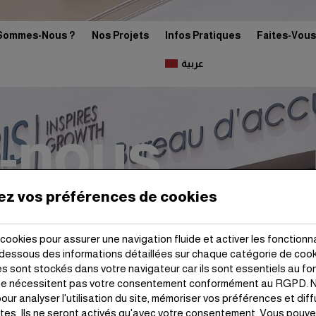
Sommes-Nous ?
Nos Projets
Infos Pratiques
Faites-Vous
عربية
-nous
ez vos préférences de cookies
cookies pour assurer une navigation fluide et activer les fonctionna
-dessous des informations détaillées sur chaque catégorie de coo
 sont stockés dans votre navigateur car ils sont essentiels au f
 ne nécessitent pas votre consentement conformément au RGPD. N
our analyser l'utilisation du site, mémoriser vos préférences et di
ntes. Ils ne seront activés qu'avec votre consentement. Vous pouvez