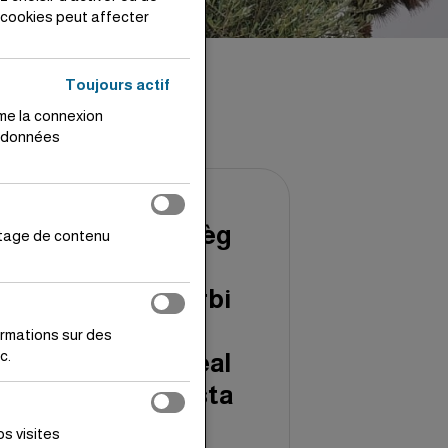
e cookies peut affecter
Toujours actif
me la connexion
e données
Sièg
rtage de contenu
e
Orbi
s
Siège Orbis
ormations sur des
Real Estate
c.
Real
Esta
Harhoura
te
Hills
s visites