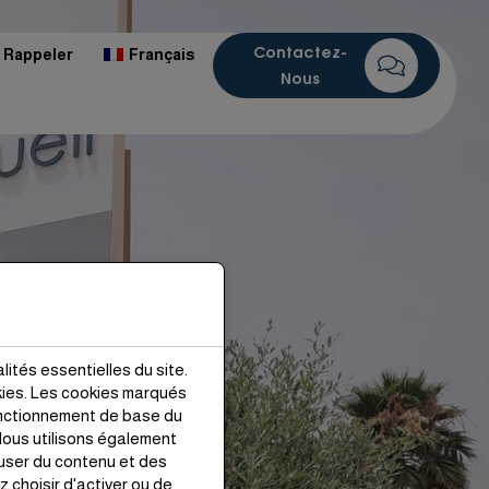
Contactez-
 Rappeler
Français
Nous
lités essentielles du site.
kies. Les cookies marqués
onctionnement de base du
ous utilisons également
ffuser du contenu et des
 choisir d'activer ou de