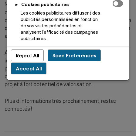
Nassim Bouznika, un lotissement résidentiel situé
Cookies publicitaires
►
dans un quartier en plein essor, offrant une
Les cookies publicitaires diffusent des
publicités personnalisées en fonction
opportunité rare d’investissement et de construction
de vos visites précédentes et
dans l’une des villes les plus prometteuses de la côte
analysent l'efficacité des campagnes
atlantique.
publicitaires.
Avec un large choix de lots de terrain viabilisés,
Reject All
Save Preferences
idéalement situés à Bouznika, ce projet est conçu
Accept All
pour répondre à toutes vos ambitions, qu’il s’agisse
de bâtir votre résidence principale ou de réaliser un
projet à fort potentiel de valorisation.
Plus d’informations très prochainement, restez
connectés !