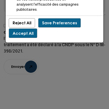
analysent l'efficacité des campagnes
publicitaires.
Reject All
Save Preferences
J'ai lu et j'accepte les
conditions générales
d’utilisation
, notamment la mention relative à
Accept All
l'utilisation des données personnelles. Ce
traitement a été déclaré à la CNDP sous le N° D-M-
398/2021.
Envoyer