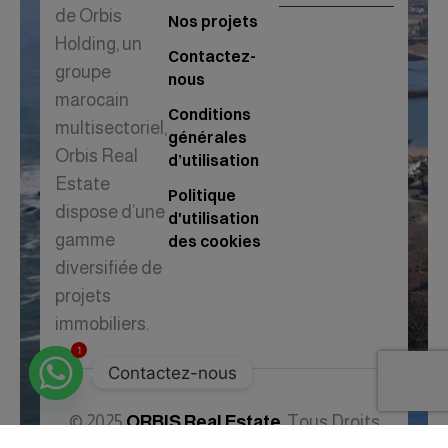
de Orbis
Nos projets
Holding, un
Contactez-
groupe
nous
marocain
Conditions
multisectoriel,
générales
Orbis Real
d’utilisation
Estate
Politique
dispose d’une
d'utilisation
gamme
des cookies
diversifiée de
projets
immobiliers.
1
Contactez-nous
© 2025
ORBIS Real Estate
. Tous Droits
Réservés.