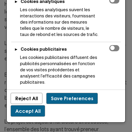
Cookies analytiques
►
Harhoura, à proximité de la plage Val d’Or, les
Les cookies analytiques suivent les
lotissements La Colline et Rimal offrent une vaste
interactions des visiteurs, fournissant
sélection de terrains dédiés à la construction de
des informations sur des mesures
villas.
telles que le nombre de visiteurs, le
taux de rebond et les sources de trafic.
Les parcelles, d’une superficie allant de 200 à 495 m²,
Cookies publicitaires
►
sont conçues avec des agencements adaptés aux
Les cookies publicitaires diffusent des
exigences du mode de vie moderne.
publicités personnalisées en fonction
de vos visites précédentes et
Bénéficiant d’un emplacement de choix le long de la
analysent l'efficacité des campagnes
publicitaires.
route côtière de Rabat, Rimal et La Colline disposent
d’un accès direct au réseau autoroutier via les
bretelles d’Ain Atik et de Témara, assurant ainsi une
Reject All
Save Preferences
excellente connectivité.
Accept All
Le projet est aujourd’hui clôturé avec succès,
l’ensemble des lots ayant trouvé preneur.