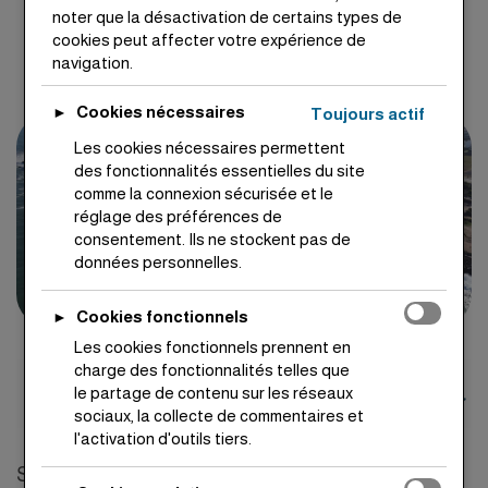
noter que la désactivation de certains types de
Superficies
Emplacement
cookies peut affecter votre expérience de
200 m² à 495 m²
Val d'Or, Harhoura
navigation.
Cookies nécessaires
►
Toujours actif
Les cookies nécessaires permettent
des fonctionnalités essentielles du site
comme la connexion sécurisée et le
réglage des préférences de
consentement. Ils ne stockent pas de
données personnelles.
Cookies fonctionnels
►
Les cookies fonctionnels prennent en
charge des fonctionnalités telles que
le partage de contenu sur les réseaux
sociaux, la collecte de commentaires et
l'activation d'outils tiers.
Situés dans la prestigieuse zone balnéaire de