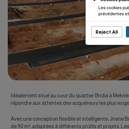
Les cookies pub
précédentes et 
Reject All
Idéalement situé au cœur du quartier Bridia à Meknès
répondre aux attentes des acquéreurs les plus exig
Avec une conception flexible et intelligente, Jnane Br
de 90 m², adaptées à différents profils et projets. Le