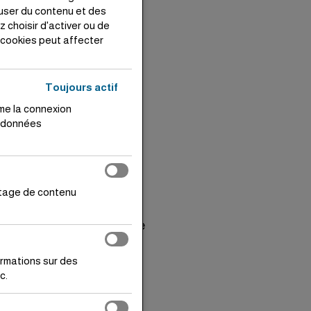
Octobre 2025
ffuser du contenu et des
 choisir d'activer ou de
Juillet 2025
e cookies peut affecter
Décembre 2022
Juillet 2019
Toujours actif
me la connexion
e données
Categories
Actualités
rtage de contenu
Evénements
Revue De Presse
ormations sur des
c.