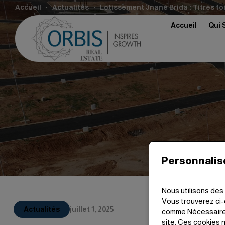
Accueil
Actualités
Lotissement Jnane Brida : Titres fo
Accueil
Qui 
Personnalis
Nous utilisons des 
Vous trouverez ci
Actualités
juillet 1, 2025
comme Nécessaires
site. Ces cookies