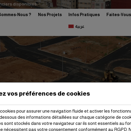
nciers disponibles
Sommes-Nous ?
Nos Projets
Infos Pratiques
Faites-Vous
عربية
ez vos préférences de cookies
cookies pour assurer une navigation fluide et activer les fonctionna
-dessous des informations détaillées sur chaque catégorie de coo
 sont stockés dans votre navigateur car ils sont essentiels au f
 ne nécessitent pas votre consentement conformément au RGPD. N