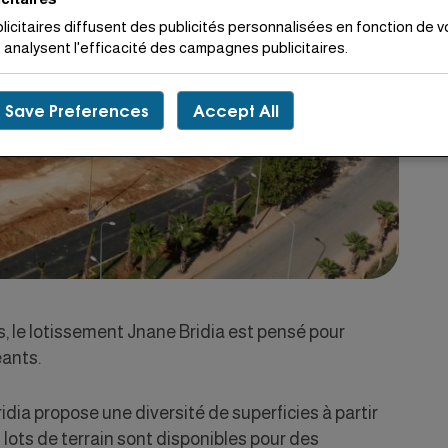
licitaires diffusent des publicités personnalisées en fonction de vo
analysent l'efficacité des campagnes publicitaires.
Save Preferences
Accept All
, le lotissement Jnane Bridia est pensé pour
eants.
idia propose une diversité de superficies à partir
s lots de terrain sont disponibles pour des