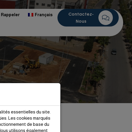
Contactez-
 Rappeler
Français
Nous
lités essentielles du site.
kies. Les cookies marqués
Archives
onctionnement de base du
ous utilisons également