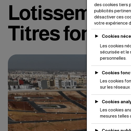
Lotissement J
des cookies tiers p
publicités pertine
désactiver ces coo
votre expérience d
Titres foncie
►
Cookies néce
Les cookies néc
sécurisée et le
personnelles.
►
Cookies fonc
Les cookies fon
sur les réseaux 
►
Cookies anal
Les cookies ana
mesures telles q
►
Cookies publi